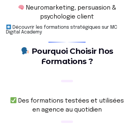
Neuromarketing, persuasion &
psychologie client
Découvrir les formations stratégiques sur MC
Digital Academy
P
o
u
r
q
u
o
i
C
h
o
i
s
i
r
N
o
s
F
o
r
m
a
t
i
o
n
s
?
Des formations testées et utilisées
en agence au quotidien