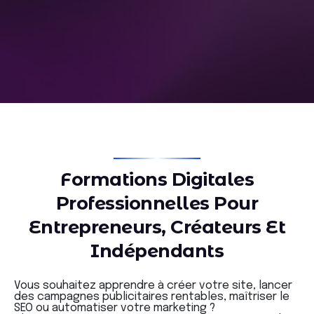
F
o
r
m
a
t
i
o
n
s
D
i
g
i
t
a
l
e
s
P
r
o
f
e
s
s
i
o
n
n
e
l
l
e
s
P
o
u
r
E
n
t
r
e
p
r
e
n
e
u
r
s
,
C
r
é
a
t
e
u
r
s
E
t
I
n
d
é
p
e
n
d
a
n
t
s
Vous souhaitez apprendre à créer votre site, lancer
des campagnes publicitaires rentables, maîtriser le
SEO ou automatiser votre marketing ?