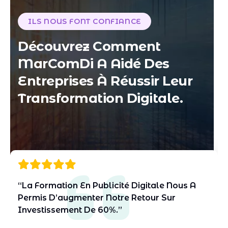
ILS NOUS FONT CONFIANCE
D
é
c
o
u
v
r
e
z
C
o
m
m
e
n
t
M
a
r
C
o
m
D
i
A
A
i
d
é
D
e
s
E
n
t
r
e
p
r
i
s
e
s
À
R
é
u
s
s
i
r
L
e
u
r
T
r
a
n
s
f
o
r
m
a
t
i
o
n
D
i
g
i
t
a
l
e
.
A
“Grâce À La Formation WordPress De
MarComDi, J’ai Pu Créer Mon Site
Professionnel En Toute Autonomie.”