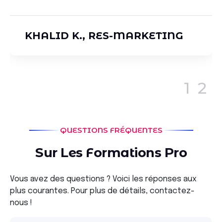
RACHID B., ENTREPRENEUR
1
2
QUESTIONS FRÉQUENTES
S
u
r
L
e
s
F
o
r
m
a
t
i
o
n
s
P
r
o
Vous avez des questions ? Voici les réponses aux
plus courantes. Pour plus de détails, contactez-
nous !