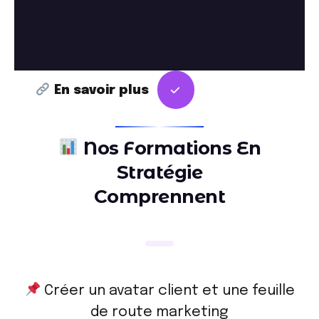
En savoir plus
N
o
s
F
o
r
m
a
t
i
o
n
s
E
n
S
t
r
a
t
é
g
i
e
C
o
m
p
r
e
n
n
e
n
t
Créer un avatar client et une feuille
de route marketing