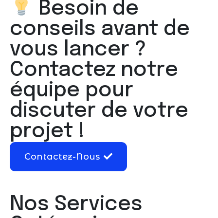
Besoin de
R
G
conseils avant de
P
D
vous lancer ?
Contactez notre
équipe pour
discuter de votre
projet !
Contactez-Nous
Nos Services