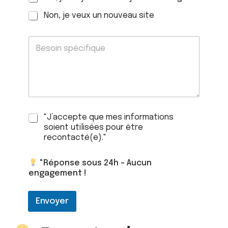
e
7
l
0
t
8
a
Non, je veux un nouveau site
e
9
n
x
0
t
t
B
e
e
e
*
s
o
i
n
s
s
C
"J’accepte que mes informations
p
o
é
soient utilisées pour être
n
c
recontacté(e)."
s
i
e
f
"Réponse sous 24h – Aucun
n
i
engagement !
t
q
e
u
m
e
Envoyer
e
s
n
t