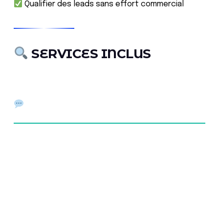
Qualifier des leads sans effort commercial
SERVICES INCLUS
Intégration De Chat En
Direct
Installation &
paramétrage de
solutions de live
chat