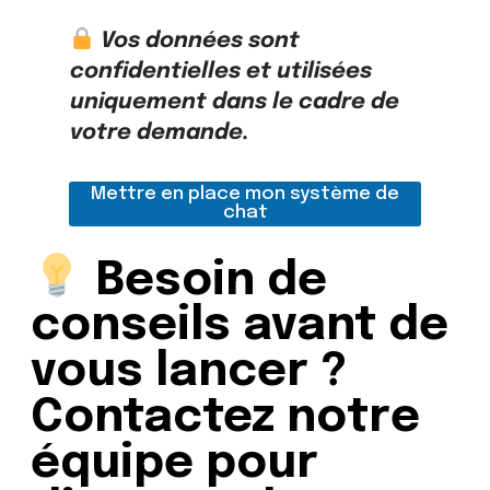
i
i
o
q
Vos données sont
n
u
confidentielles et utilisées
e
?
uniquement dans le cadre de
votre demande.
Mettre en place mon système de
chat
Besoin de
conseils avant de
vous lancer ?
Contactez notre
équipe pour