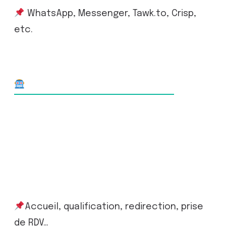
WhatsApp, Messenger, Tawk.to, Crisp,
etc.
Scénarios Automatisés
Création de
chatbots ou
réponses
prédéfinies
Accueil, qualification, redirection, prise
de RDV…