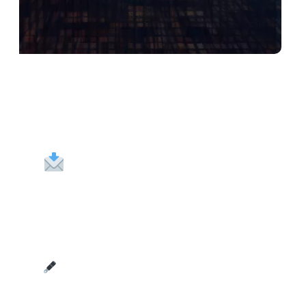
Activez Votre
Stratégie De
Marketing
Conversationnel
Expliquez-nous vos besoins, on
vous livre la solution adaptée à votre