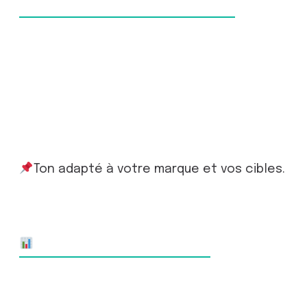
✍️ Script Conversationnel
Rédaction des
messages d’accueil,
réponses et
scénarios
Ton adapté à votre marque et vos cibles.
Suivi & Optimisation