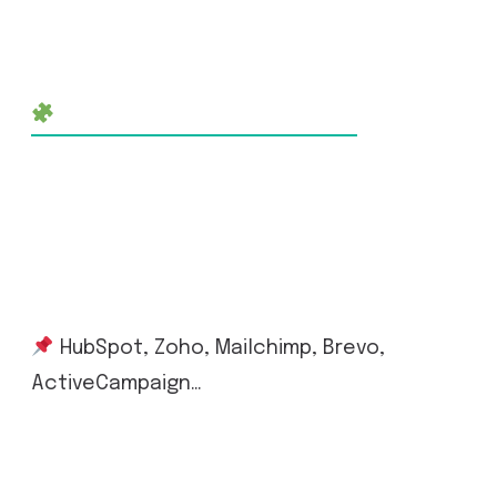
Synchronisation CRM
Connexion du chat
avec vos outils
existants
HubSpot, Zoho, Mailchimp, Brevo,
ActiveCampaign…