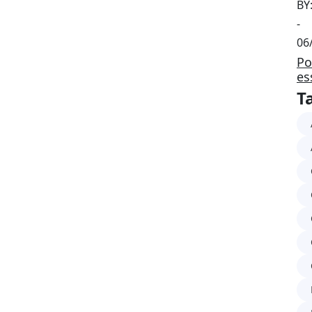
BY
-
06
Po
es
T