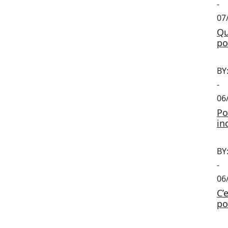
-
07
Qu
po
BY
-
06
Po
in
BY
-
06
C’
po