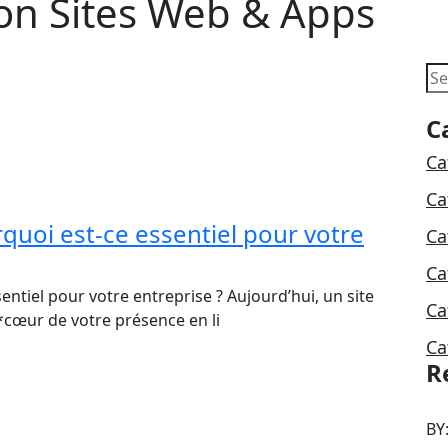
on Sites Web & Apps
S
C
Ca
Ca
rquoi est-ce essentiel pour votre
Ca
Ca
entiel pour votre entreprise ? Aujourd’hui, un site
Ca
**cœur de votre présence en li
Ca
R
BY