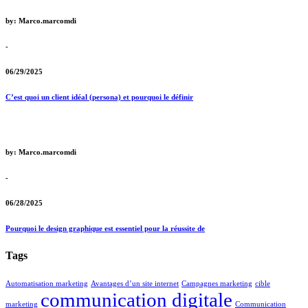
by: Marco.marcomdi
-
06/29/2025
C’est quoi un client idéal (persona) et pourquoi le définir
by: Marco.marcomdi
-
06/28/2025
Pourquoi le design graphique est essentiel pour la réussite de
Tags
Automatisation marketing
Avantages d’un site internet
Campagnes marketing
cible
communication digitale
marketing
Communication