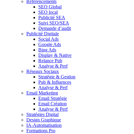
Référencements
SEO Global
SEO local
Publicité SEA
Suivi SEO/SEA
Demande d’audit
Publicité Digitale
Social Ads
Google Ads
Bing Ads
Display & Native
Relance Pub
Analyse & Perf
Réseaux Sociaux
Stratégie & Gestion
Pub & Influences
Analyse & Perf
Email Marketing
Email Stratégie
Email Création
Analyse & Perf
Stratégies Digital
Design Graphique
IA-Automatisation
Formations Pro