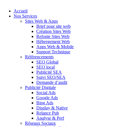
Accueil
Nos Services
Sites Web & Apps
Brief pour site web
Création Sites Web
Refonte Sites Web
Hébergement Web
Apps Web & Mobile
Support Technique
Référencements
SEO Global
SEO local
Publicité SEA
Suivi SEO/SEA
Demande d’audit
Publicité Digitale
Social Ads
Google Ads
Bing Ads
Display & Native
Relance Pub
Analyse & Perf
Réseaux Sociaux