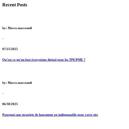
Recent Posts
by: Marco.marcomdi
-
07/25/2025
Qu’est-ce qu’un bon écosystème digital pour les TPE/PME ?
by: Marco.marcomdi
-
06/30/2025
Pourquoi une stratégie de lancement est indispensable pour votre site