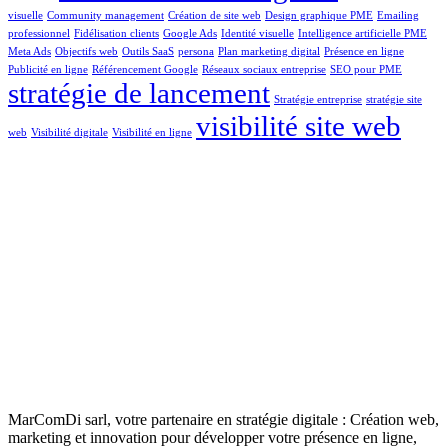
visuelle
Community management
Création de site web
Design graphique PME
Emailing
professionnel
Fidélisation clients
Google Ads
Identité visuelle
Intelligence artificielle PME
Meta Ads
Objectifs web
Outils SaaS
persona
Plan marketing digital
Présence en ligne
Publicité en ligne
Référencement Google
Réseaux sociaux entreprise
SEO pour PME
stratégie de lancement
Stratégie entreprise
stratégie site
visibilité site web
web
Visibilité digitale
Visibilité en ligne
MarComDi sarl, votre partenaire en stratégie digitale : Création web,
marketing et innovation pour développer votre présence en ligne,